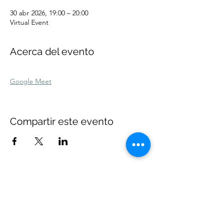
30 abr 2026, 19:00 – 20:00
Virtual Event
Acerca del evento
Google Meet
Compartir este evento
¿No coinciden nuestras fechas? Escríbeme:
(346) 202
4026
Orgulloso miembro de la Asociación de Sanadores del
Sonido