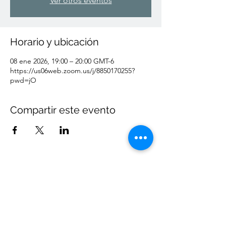
Ver otros eventos
Horario y ubicación
08 ene 2026, 19:00 – 20:00 GMT-6
https://us06web.zoom.us/j/8850170255?
pwd=jO
Compartir este evento
¿No coinciden nuestras fechas? Escríbeme:
(346) 202
4026
Orgulloso miembro de la Asociación de Sanadores del
Sonido
Respetamos tu privacidad
Aviso legal: En EE. UU. no existe una política de licencias para la