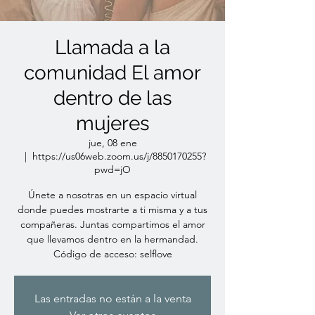
Llamada a la
comunidad El amor
dentro de las
mujeres
jue, 08 ene
  |  
https://us06web.zoom.us/j/8850170255?
pwd=jO
Únete a nosotras en un espacio virtual
donde puedes mostrarte a ti misma y a tus
compañeras. Juntas compartimos el amor
que llevamos dentro en la hermandad.
Código de acceso: selflove
Las entradas no están a la venta