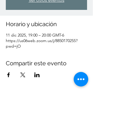
Ver otros eventos
Horario y ubicación
11 dic 2025, 19:00 – 20:00 GMT-6
https://us06web.zoom.us/j/8850170255?
pwd=jO
Compartir este evento
¿No coinciden nuestras fechas? Escríbeme:
(346) 202
4026
Orgulloso miembro de la Asociación de Sanadores del
Sonido
Respetamos tu privacidad
Aviso legal: En EE. UU. no existe una política de licencias para la